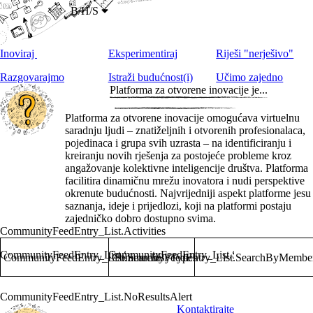
B/H/S
Inoviraj
Eksperimentiraj
Riješi "nerješivo"
Razgovarajmo
Istraži budućnost(i)
Učimo zajedno
Platforma za otvorene inovacije je...
Platforma za otvorene inovacije omogućava virtuelnu
saradnju ljudi – znatiželjnih i otvorenih profesionalaca,
pojedinaca i grupa svih uzrasta – na identificiranju i
kreiranju novih rješenja za postojeće probleme kroz
angažovanje kolektivne inteligencije društva. Platforma
facilitira dinamičnu mrežu inovatora i nudi perspektive
okrenute budućnosti. Najvrijedniji aspekt platforme jesu
saznanja, ideje i prijedlozi, koji na platformi postaju
zajedničko dobro dostupno svima.
CommunityFeedEntry_List.Activities
CommunityFeedEntry_List.SearchByTypes
CommunityFeedEntry_List.SearchByMember
CommunityFeedEntry_List.SearchByTypes
CommunityFeedEntry_List.SearchByMembe
CommunityFeedEntry_List.NoResultsAlert
Kontaktirajte