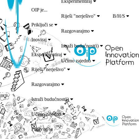
Eksperimentiraj
OIP je...
Riješi "nerješivo"
B/H/S
Priključi se
Razgovarajmo
Inoviraj
Istraži budućnost(i)
Eksperimentiraj
Učimo zajedno
Riješi "nerješivo"
Razgovarajmo
Istraži budućnost(i)
Učimo zajedno
Prijavite se